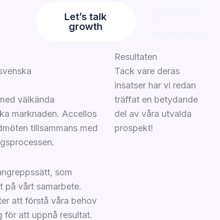
+46 (0)8-67 97
Let’s talk
V
200
growth
info@accello.se
Resultaten
 svenska
Tack vare deras
insatser har vi redan
 med välkända
träffat en betydande
ska marknaden. Accellos
del av våra utvalda
undmöten tillsammans med
prospekt!
ingsprocessen.
 angreppssätt, som
t på vårt samarbete.
ter att förstå våra behov
för att uppnå resultat.