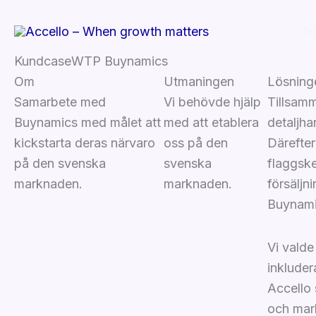
Hoppa
till
Om
innehåll
Kundcase
WTP Buynamics
Om
Utmaningen
Lösning
Samarbete med
Vi behövde hjälp
Tillsamm
Buynamics med målet att
med att etablera
detaljh
kickstarta deras närvaro
oss på den
Därefte
på den svenska
svenska
flaggsk
marknaden.
marknaden.
försäljn
Buynamic
Vi valde
inkluder
Accello 
och mark