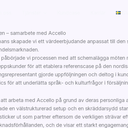
 oss
Tjänster
Kundcase
Karriär
S
en – samarbete med Accello
ans skapade vi ett värdeerbjudande anpassat till den
andelsmarknaden.
r påbörjade vi processen med att schemalägga möten
eppskunder för att etablera referenscase på den nordi
ingsrepresentant gjorde uppföljningen och deltog i k
s för att underlätta språk- och kulturfrågor i försäljn
 att arbeta med Accello på grund av deras personliga
ade en välstrukturerad setup och en skräddarsydd star
sticker ut som partner eftersom de verkligen strävar ef
nadsförhållanden, och de visar ett starkt engagemang 