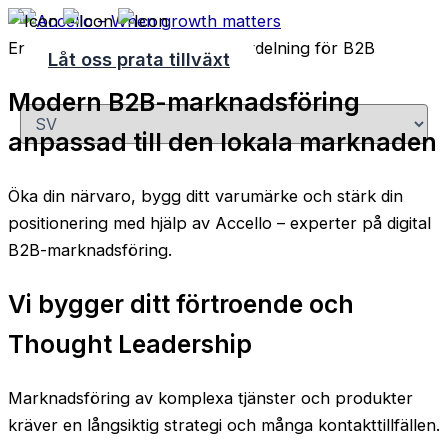
Hoppa
till
En komplett extern marknadsavdelning för B2B
Låt oss prata tillväxt
innehåll
Modern B2B-marknadsföring
Välj
ett
anpassad till den lokala marknaden
språk
Öka din närvaro, bygg ditt varumärke och stärk din
positionering med hjälp av Accello – experter på digital
B2B-marknadsföring.
Vi bygger ditt förtroende
och
Thought Leadership
Marknadsföring av komplexa tjänster och produkter
kräver en långsiktig strategi och många kontakttillfällen.