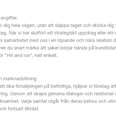
avgifter.
er dig hela vägen, utan att släppa taget och skicka dig 
etag. När vi har slutfört ett strategiskt uppdrag eller 
is samarbetet med oss i en löpande och nära relation där 
r du snart märka att saker börjar hända på kundlistan,
för ”Hit and run”, helt enkelt.
ch marknadsföring
 att öka försäljningen på befintliga, hjälper vi företag
ing. Genom att skapa genuina dialoger och relationer m
ksamhet. Varje samtal utgår från deras behov och utman
h fortsatt tillväxt.