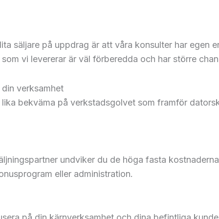
lita säljare på uppdrag är att våra konsulter har egen 
om vi levererar är väl förberedda och har större chans a
r din verksamhet
r lika bekväma på verkstadsgolvet som framför datorsk
ljningspartner undviker du de höga fasta kostnaderna f
bonusprogram eller administration.
kusera på din kärnverksamhet och dina befintliga kunder.