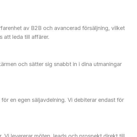
erfarenhet av B2B och avancerad försäljning, vilket
tt leda till affärer.
ärmen och sätter sig snabbt in i dina utmaningar
ör en egen säljavdelning. Vi debiterar endast för
 Vi levererar möten, leads och prospekt direkt till