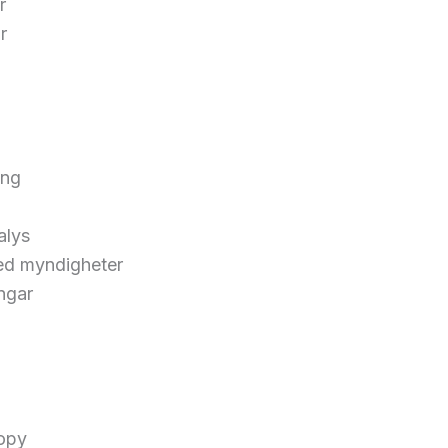
r
r
ing
alys
ed myndigheter
ngar
opy