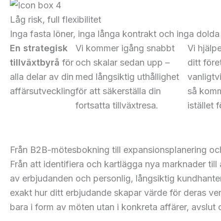
Låg risk, full flexibilitet
Inga fasta löner, inga långa kontrakt och inga dolda 
En strategisk
Vi kommer igång snabbt
Vi hjälp
tillväxtbyrå
för
och skalar sedan upp –
ditt för
alla delar av din
med långsiktig uthållighet
vanligtv
affärsutveckling
för att säkerställa din
så komme
fortsatta tillväxtresa.
istället 
Från B2B-mötesbokning till expansionsplanering o
Från att identifiera och kartlägga nya marknader till
av erbjudanden och personlig, långsiktig kundhanter
exakt hur ditt erbjudande skapar värde för deras ver
bara i form av möten utan i konkreta affärer, avslut oc