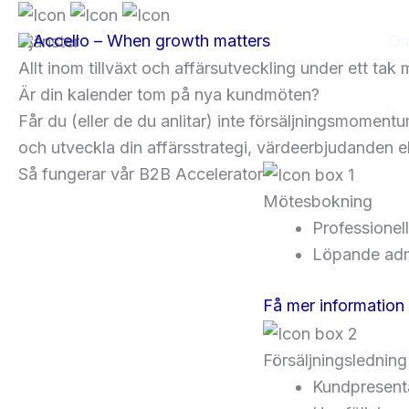
Hoppa
till
Om
Tjänster
innehåll
Allt inom tillväxt och affärsutveckling under ett ta
Är din kalender tom på nya kundmöten?
Får du (eller de du anlitar) inte försäljningsmoment
och utveckla din affärsstrategi, värdeerbjudanden el
Så fungerar vår B2B Accelerator
Mötesbokning
Professionel
Löpande adm
Få mer information
Försäljningsledning
Kundpresent