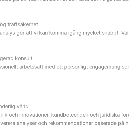
ög träffsäkerhet
analys gör att vi kan komma igång mycket snabbt. Vanl
gerad konsult
ssionellt arbetssätt med ett personligt engagemang s
nderlig värld
k och innovationer, kundbeteenden och juridiska föruts
t leverera analyser och rekommendationer baserade på h