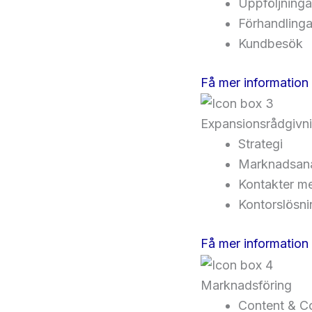
Uppföljninga
Förhandlinga
Kundbesök
Få mer information
Expansionsrådgivn
Strategi
Marknadsan
Kontakter m
Kontorslösni
Få mer information
Marknadsföring
Content & C