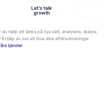
+46 (0)8-67 97
Let’s talk
V
200
growth
info@accello.se
 du hjälp att tänka på nya sätt, analysera, skärpa
Få hjälp av oss att lösa dina affärsutmaningar.
åra tjänster