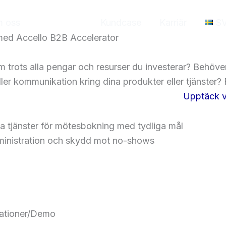
 oss
Tjänster
Kundcase
Karriär
S
k med Accello B2B Accelerator
um trots alla pengar och resurser du investerar? Behöver
ler kommunikation kring dina produkter eller tjänster? 
Upptäck v
la tjänster för mötesbokning med tydliga mål
inistration och skydd mot no-shows
ationer/Demo