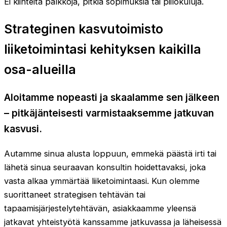
Ei kiinteitä palkkoja, pitkiä sopimuksia tai piilokuluja.
Strateginen kasvutoimisto
liiketoimintasi kehityksen kaikilla
osa-alueilla
Aloitamme nopeasti ja skaalamme sen jälkeen
– pitkäjänteisesti varmistaaksemme jatkuvan
kasvusi.
Autamme sinua alusta loppuun, emmekä päästä irti tai
lähetä sinua seuraavan konsultin hoidettavaksi, joka
vasta alkaa ymmärtää liiketoimintaasi. Kun olemme
suorittaneet strategisen tehtävän tai
tapaamisjärjestelytehtävän, asiakkaamme yleensä
jatkavat yhteistyötä kanssamme jatkuvassa ja läheisessä