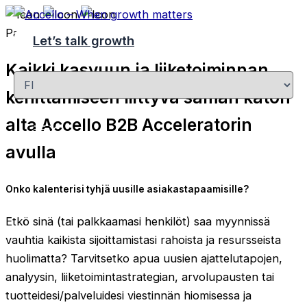
Siirry
sisältöön
Palvelut
Let’s talk growth
Kaikki kasvuun ja liiketoiminnan
Valitse
kieli
kehittämiseen liittyvä saman katon
alta Accello B2B Acceleratorin
avulla
Onko kalenterisi tyhjä uusille asiakastapaamisille?
Etkö sinä (tai palkkaamasi henkilöt) saa myynnissä
vauhtia kaikista sijoittamistasi rahoista ja resursseista
huolimatta? Tarvitsetko apua uusien ajattelutapojen,
analyysin, liiketoimintastrategian, arvolupausten tai
tuotteidesi/palveluidesi viestinnän hiomisessa ja