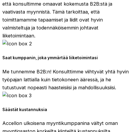
että konsultimme omaavat kokemusta B2B:stä ja
vaativasta myynnistä. Tämä tarkoittaa, että
toimittamamme tapaamiset ja liidit ovat hyvin
valmisteltuja ja todennäköisemmin johtavat
liiketoimintaan.
Saat kumppanin, joka ymmärtää liiketoimintasi
Me tunnemme B2B:n! Konsulttimme viihtyvät yhtä hyvin
työpajan lattialla kuin tietokoneen ääressä, ja he
tutustuvat nopeasti haasteisiisi ja mahdollisuuksiisi.
Säästät kustannuksia
Accellon ulkoisena myyntikumppanina vältyt oman
myyntiosaston korkeilta kiinteiltä kustannuksilta.