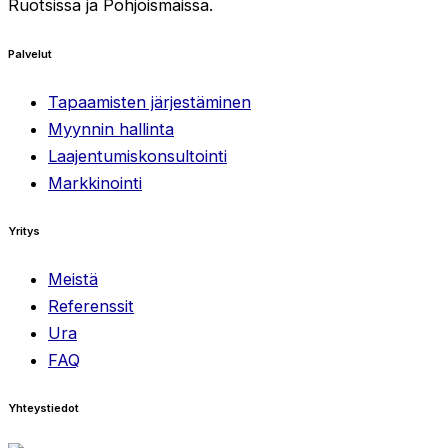
Ruotsissa ja Pohjoismaissa.
Palvelut
Tapaamisten järjestäminen
Myynnin hallinta
Laajentumiskonsultointi
Markkinointi
Yritys
Meistä
Referenssit
Ura
FAQ
Yhteystiedot