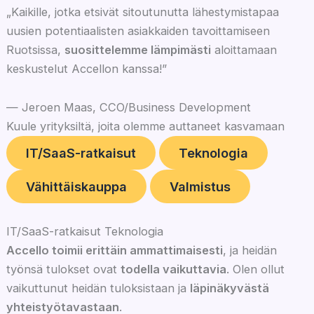
„Kaikille, jotka etsivät sitoutunutta lähestymistapaa
uusien potentiaalisten asiakkaiden tavoittamiseen
Ruotsissa,
suosittelemme lämpimästi
aloittamaan
keskustelut Accellon kanssa!”
— Jeroen Maas, CCO/Business Development
Kuule yrityksiltä, joita olemme auttaneet kasvamaan
IT/SaaS-ratkaisut
Teknologia
Vähittäiskauppa
Valmistus
IT/SaaS-ratkaisut
Teknologia
Accello toimii erittäin ammattimaisesti
, ja heidän
työnsä tulokset ovat
todella vaikuttavia
. Olen ollut
vaikuttunut heidän tuloksistaan ja
läpinäkyvästä
yhteistyötavastaan
.