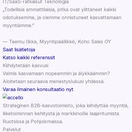
IT/SaaS-ratkaisut
Teknologia
„Todellisia ammattilaisia, jotka ovat ylittäneet kaikki
odotuksemme, ja olemme onnistuneet kasvattamaan
myyntiämme.”
— Teemu Ilkka, Myyntipäällikkö, Koho Sales OY
Saat lisätietoja
Katso kaikki referenssit
Kiihdytetään kasvusi
Valmis kasvamaan nopeammin ja älykkäämmin?
Aloitetaan seuraava menestyslukusi yhdessä.
Varaa ilmainen konsultaatio nyt
Strateginen B2B-kasvotoimisto, joka kiihdyttää myyntiä,
liiketoiminnan kehitystä ja markkinoille laajentumista
Ruotsissa ja Pohjoismaissa.
Palvelut