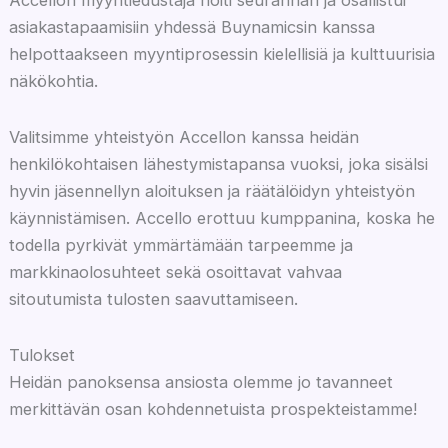
Accellon myyntiedustaja hoiti seurannan ja osallistui
asiakastapaamisiin yhdessä Buynamicsin kanssa
helpottaakseen myyntiprosessin kielellisiä ja kulttuurisia
näkökohtia.
Valitsimme yhteistyön Accellon kanssa heidän
henkilökohtaisen lähestymistapansa vuoksi, joka sisälsi
hyvin jäsennellyn aloituksen ja räätälöidyn yhteistyön
käynnistämisen. Accello erottuu kumppanina, koska he
todella pyrkivät ymmärtämään tarpeemme ja
markkinaolosuhteet sekä osoittavat vahvaa
sitoutumista tulosten saavuttamiseen.
Tulokset
Heidän panoksensa ansiosta olemme jo tavanneet
merkittävän osan kohdennetuista prospekteistamme!