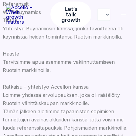
Siirry
Referenssit
Let’s
Valitse
sisältöön
WTP Buynamics
talk
kieli
growth
Tietoa
Yhteistyö Buynamicsin kanssa, jonka tavoitteena oli
käynnistää heidän toimintansa Ruotsin markkinoilla.
Haaste
Tarvitsimme apua asemamme vakiinnuttamiseen
Ruotsin markkinoilla.
Ratkaisu – yhteistyö Accellon kanssa
Loimme yhdessä arvolupauksen, joka oli räätälöity
Ruotsin vähittäiskaupan markkinoille.
Tämän jälkeen aloitimme tapaamisten sopimisen
tunnettujen avainasiakkaiden kanssa, jotta voisimme
luoda referenssitapauksia Pohjoismaiden markkinoille.