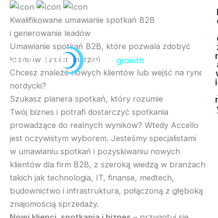
Przejdź
do
Kwalifikowane umawianie spotkań B2B
treści
i generowanie leadów
Umawianie spotkań B2B, które pozwala zdobyć
klientów Twoich marzeń
Chcesz znaleźć nowych klientów lub wejść na rynek
nordycki?
Szukasz planera spotkań, który rozumie
Twój biznes i potrafi dostarczyć spotkania
prowadzące do realnych wyników? Wtedy Accello
jest oczywistym wyborem. Jesteśmy specjalistami
w umawianiu spotkań i pozyskiwaniu nowych
klientów dla firm B2B, z szeroką wiedzą w branżach
takich jak technologia, IT, finanse, medtech,
budownictwo i infrastruktura, połączoną z głęboką
znajomością sprzedaży.
Nowi klienci, spotkania i biznes
– przygotuj się